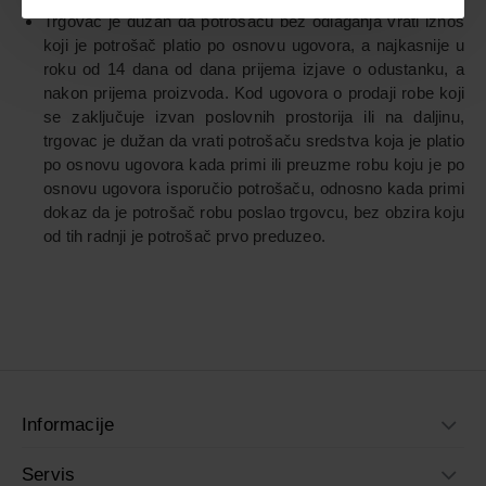
Trgovac je dužan da potrošaču bez odlaganja vrati iznos
koji je potrošač platio po osnovu ugovora, a najkasnije u
roku od 14 dana od dana prijema izjave o odustanku, a
nakon prijema proizvoda. Kod ugovora o prodaji robe koji
se zaključuje izvan poslovnih prostorija ili na daljinu,
trgovac je dužan da vrati potrošaču sredstva koja je platio
po osnovu ugovora kada primi ili preuzme robu koju je po
osnovu ugovora isporučio potrošaču, odnosno kada primi
dokaz da je potrošač robu poslao trgovcu, bez obzira koju
od tih radnji je potrošač prvo preduzeo.
Informacije
Servis