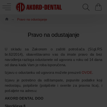
Pravo na odustajanje
Pravo na odustajanje
U skladu sa Zakonom o zaštiti potrošača (Sl.gl.RS
br.62/2014), obaveštavamo vas da imate pravo da bez
navođenja razloga odustanete od ugovora u roku od 14 dana
od dana kada Vam je roba isporučena.
Izjavu o odustanku od ugovora možete preuzeti
OVDE
.
Izjavu je potrebno da odštampate, popunite podatke koji
nedostaju, potpišete (potpišete i overite za pravna lica), i
pošaljete na adresu:
AKORD DENTAL DOO
Skerlićeva 8