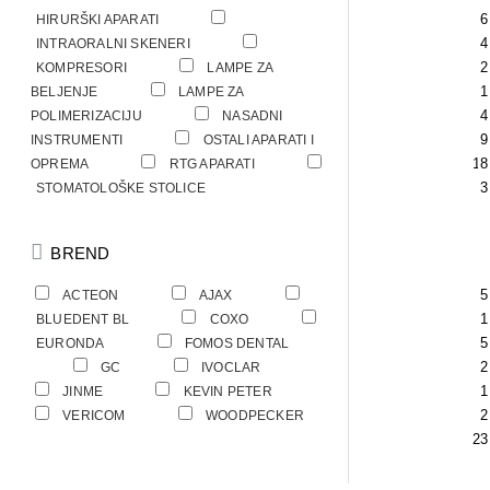
6
HIRURŠKI APARATI
4
INTRAORALNI SKENERI
2
KOMPRESORI
LAMPE ZA
1
BELJENJE
LAMPE ZA
4
POLIMERIZACIJU
NASADNI
9
INSTRUMENTI
OSTALI APARATI I
14
8
OPREMA
RTG APARATI
3
STOMATOLOŠKE STOLICE
BREND
6
5
ACTEON
AJAX
1
1
BLUEDENT BL
COXO
5
EURONDA
FOMOS DENTAL
4
2
2
GC
IVOCLAR
5
1
JINME
KEVIN PETER
2
VERICOM
WOODPECKER
23