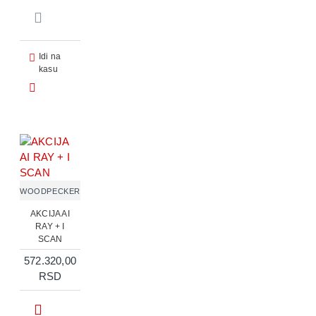
Idi na
kasu
WOODPECKER
AKCIJA AI
RAY + I
SCAN
572.320,00
RSD