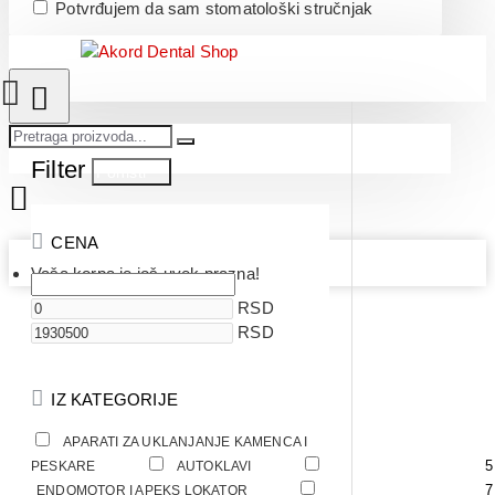
Potvrđujem da sam stomatološki stručnjak
Filter
Poništi
CENA
Vaša korpa je još uvek prazna!
RSD
RSD
IZ KATEGORIJE
APARATI ZA UKLANJANJE KAMENCA I
5
5
PESKARE
AUTOKLAVI
7
ENDOMOTOR I APEKS LOKATOR