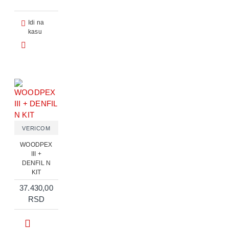
Idi na
kasu
VERICOM
WOODPEX
III +
DENFIL N
KIT
37.430,00
RSD