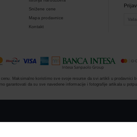
Istorija narudžbina
Prija
Snižene cene
Mapa prodavnice
Kontakt
enu. Maksimalno koristimo sve svoje resurse da svi artikli u prodavnici b
o garantovati da su sve navedene informacije i fotografije artikala u potpu