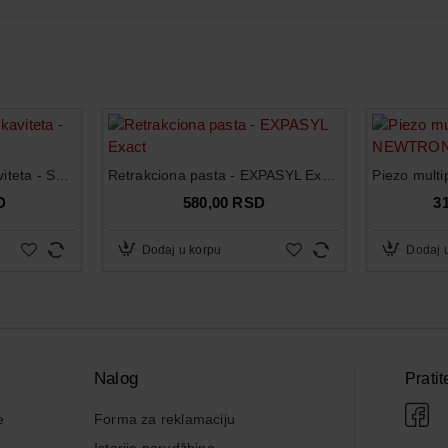
imer mozete pogledati na slikama sa novčićem)
Privremeno punjenje kaviteta - Specer Vericom
Retrakciona pasta - EXPASYL Exact
D
580,00 RSD
3
Dodaj u korpu
Dodaj 
Nalog
Pratit
e
Forma za reklamaciju