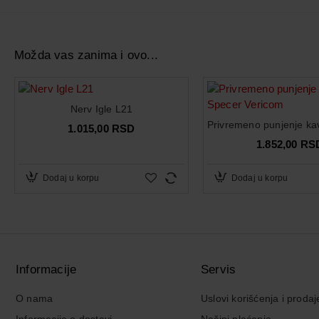
Uzimanje otisaka za inlej i onlej
Odlicna reprodukcija detalja uz optimalnu tecnost (pr
Možda vas zanima i ovo...
Pakovnje: 2x50ml
Nerv Igle L21
1.015,00 RSD
1.852,00 RS
Dodaj u korpu
Dodaj u korpu
Informacije
Servis
O nama
Uslovi korišćenja i prodaj