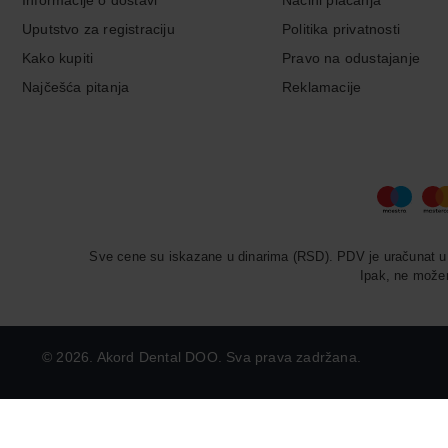
Informacije o dostavi
Načini plaćanja
Uputstvo za registraciju
Politika privatnosti
Kako kupiti
Pravo na odustajanje
Najčešća pitanja
Reklamacije
Sve cene su iskazane u dinarima (RSD). PDV je uračunat u c
Ipak, ne možem
©
2026. Akord Dental DOO. Sva prava zadržana.