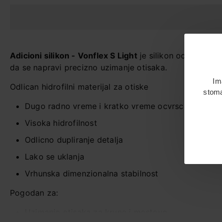
Adicioni silikon - Vonflex S Light
je silikon od hidrofil
da se napravi precizno uzimanje otisaka.
Im
Odlican hidrofilni materijal za otiske
stoma
Dugo radno vreme i kratko vreme ocvrscavanja
Visoka hidrofilnost
Odlicno dupliranje detalja
Lako se uklanja
Vrhunska dimenzionalna stabilnost
Pogodan za:
Uzimanje otisaka za krune i mostove