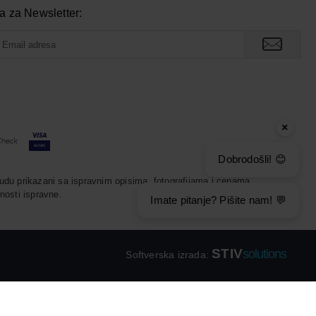
va za Newsletter:
×
Dobrodošli! 😊
udu prikazani sa ispravnim opisima, fotografijama i cenama.
nosti ispravne.
Imate pitanje? Pišite nam! 💬
STIV
solutions
Softverska izrada: