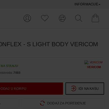
INFORMACIJE
VONFLEX - S LIGHT BODY VERICOM
:
NA STANJU
VERICOM
proizvoda:
7003
DODAJ U KORPU
IDI NA KASU
A
DODAJ ZA POREĐENJE