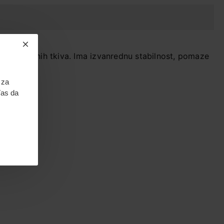
oblika oralnih tkiva. Ima izvanrednu stabilnost, pomaze
 za
Vas da