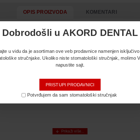
OPIS PROIZVODA
KOMENTARI
Dobrodošli u AKORD DENTAL
nog vinil polisiloksana koji pomaze u stvaranju preciznog 
ajte u vidu da je asortiman ove veb prodavnice namenjen isključivo
tološke stručnjake. Ukoliko niste stomatološki stručnjak, molimo 
napustite sajt.
PRISTUPI PRODAVNICI
Potvrđujem da sam stomatološki stručnjak