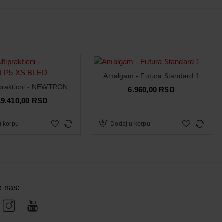
Amalgam - Futura Standard 1
Piezo multiprakticni - NEWTRON P5 XS BLED
6.960,00 RSD
19.410,00 RSD
u korpu
Dodaj u korpu
e nas: