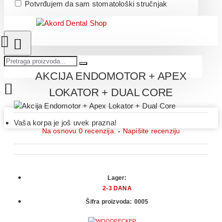
Potvrđujem da sam stomatološki stručnjak
AKCIJA ENDOMOTOR + APEX
LOKATOR + DUAL CORE
Vaša korpa je još uvek prazna!
Na osnovu 0 recenzija.
-
Napišite recenziju
Lager:
2-3 DANA
Šifra proizvoda:
0005