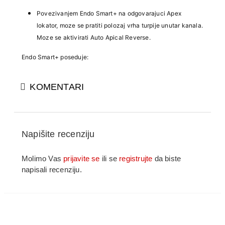
Povezivanjem Endo Smart+ na odgovarajuci Apex
lokator, moze se pratiti polozaj vrha turpije unutar kanala.
Moze se aktivirati Auto Apical Reverse.
Endo Smart+ poseduje:
Auto Start
KOMENTARI
Auto Stop
Auto Apical Reverse/Stop
Auto apical Slow Down
Napišite recenziju
Podesivi ugao povratnog kretanja
(interval od 10stepeni,
Molimo Vas
prijavite se
ili se
registrujte
da biste
opseg podesavanja 20-400stepeni). Tacan ugao rotacije
napisali recenziju.
smanjuje rizik od preloma instrumenta i omogucava vecu
efikasnost preparacije.
Veliki obrtni momenat, velika brzina, brz odgovor.
Tacniji izlaz, stabilniji –
kako bi se obezbedila efikasnija i