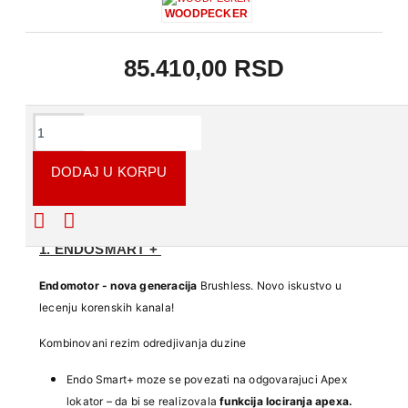
WOODPECKER
85.410,00 RSD
OPIS PROIZVODA
DODAJ U KORPU
SAJAMSKA AKCIJA
1. ENDOSMART +
Endomotor - nova generacija
Brushless. Novo iskustvo u
lecenju korenskih kanala!
Kombinovani rezim odredjivanja duzine
Endo Smart+ moze se povezati na odgovarajuci Apex
lokator – da bi se realizovala
funkcija lociranja apexa.