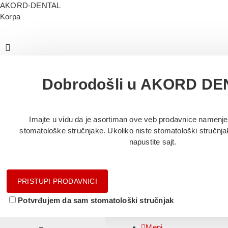
AKORD-DENTAL
Korpa
Dobrodošli u AKORD DE
Imajte u vidu da je asortiman ove veb prodavnice namenjen
stomatološke stručnjake. Ukoliko niste stomatološki stručnj
napustite sajt.
PRISTUPI PRODAVNICI
Potvrđujem da sam stomatološki stručnjak
Meni