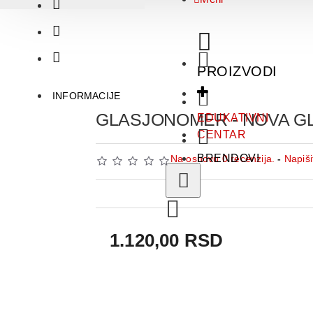
PROIZVODI
INFORMACIJE
GLASJONOMER - NOVA GL
EDUKATIVNI
CENTAR
BRENDOVI
Na osnovu 0 recenzija.
-
Napiši
1.120,00 RSD