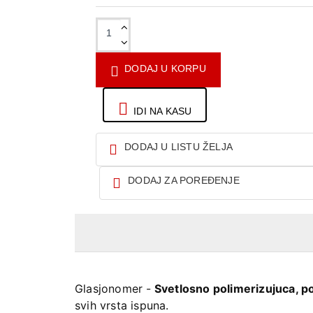
DODAJ U KORPU
IDI NA KASU
DODAJ U LISTU ŽELJA
DODAJ ZA POREĐENJE
Glasjonomer -
Svetlosno polimerizujuca, po
svih vrsta ispuna.