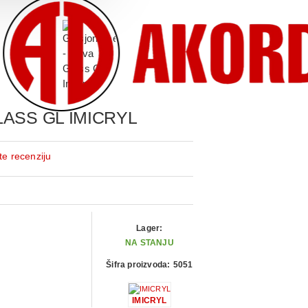
ASS GL IMICRYL
te recenziju
Lager:
NA STANJU
Šifra proizvoda:
5051
IMICRYL