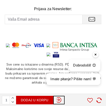
Prijava za Newsletter:
×
Sve cene su iskazane u dinarima (RSD). PDV je uračunat u cenu.
Dobrodošli! 😊
Maksimalno koristimo sve svoje resurse da svi artikli u prodavnici
budu prikazani sa ispravnim opisima, fotografijama i cenama. Ipak,
ne možemo garantovati da su sve navedene informacije i fotografije
Imate pitanje? Pišite nam! 💬
artikala u potpunosti ispravne.
DODAJ U KORPU
©
2026. Akord Dental DOO. Sva prava zadržana.