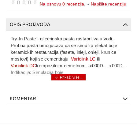
Na osnovu 0 recenzija.
-
Napišite recenziju
OPIS PROIZVODA
Try-In Paste - glicerinska pasta rastvorljiva u vodi.
Probna pasta omogucava da se simulira efekat boje
keramickih restauracija (fasete, inleji, onleji, krunice i
mostovi) koji se cementiraju
Variolink LC
ili
Variolink DC
kompozitnim cemetnom._x000D_ _x000D_
Indikacija: Simulacija boje
KOMENTARI