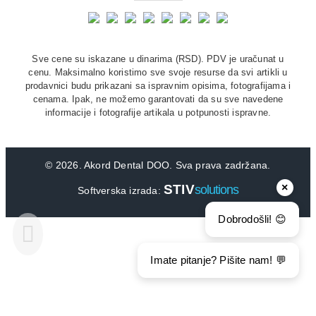
Sve cene su iskazane u dinarima (RSD). PDV je uračunat u
cenu. Maksimalno koristimo sve svoje resurse da svi artikli u
prodavnici budu prikazani sa ispravnim opisima, fotografijama i
cenama. Ipak, ne možemo garantovati da su sve navedene
informacije i fotografije artikala u potpunosti ispravne.
©
2026. Akord Dental DOO. Sva prava zadržana.
×
STIV
solutions
Softverska izrada:
Dobrodošli! 😊
Imate pitanje? Pišite nam! 💬