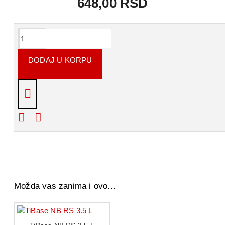
648,00 RSD
KOMENTARI
DODAJ U KORPU
Napišite recenziju
Molimo Vas
prijavite se
ili se
registrujte
da biste
napisali recenziju.
Možda vas zanima i ovo...