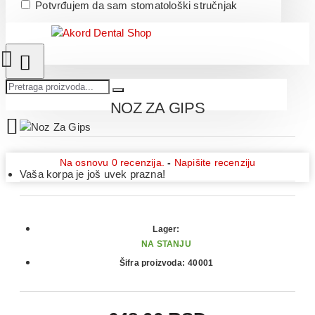
Potvrđujem da sam stomatološki stručnjak
NOZ ZA GIPS
Na osnovu 0 recenzija.
-
Napišite recenziju
Vaša korpa je još uvek prazna!
Lager:
NA STANJU
Šifra proizvoda:
40001