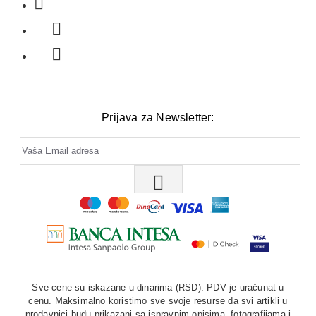
Prijava za Newsletter:
Sve cene su iskazane u dinarima (RSD). PDV je uračunat u
cenu. Maksimalno koristimo sve svoje resurse da svi artikli u
prodavnici budu prikazani sa ispravnim opisima, fotografijama i