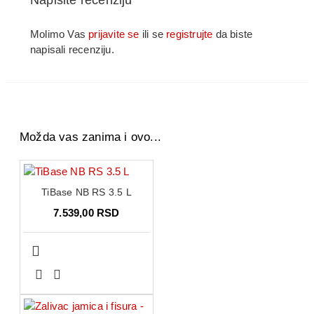
Sacuvajte vise kostiju, manje
postoperativnog bola!
Molimo Vas
prijavite se
ili se
registrujte
da biste
Zbog minimalno invazivnih prednosti kao
napisali recenziju.
sto su – ocuvanje kostiju, manje traume,
manje otoka, bolja vidljivost i manje bola
za pacijenta, CUBE ce povecati
predvidljivost sa svim procedurama
presadjivanja kostiju, povecavajuci
Možda vas zanima i ovo...
mogucnost hitne ugradnje implantata.
Smanjite rizik od preloma kosti
TiBase NB RS 3.5 L
7.539,00 RSD