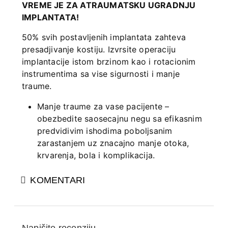
VREME JE ZA ATRAUMATSKU UGRADNJU
IMPLANTATA!
50% svih postavljenih implantata zahteva
presadjivanje kostiju. Izvrsite operaciju
implantacije istom brzinom kao i rotacionim
instrumentima sa vise sigurnosti i manje
traume.
Manje traume za vase pacijente –
obezbedite saosecajnu negu sa efikasnim
predvidivim ishodima poboljsanim
zarastanjem uz znacajno manje otoka,
krvarenja, bola i komplikacija.
Glavne karakteristike:
KOMENTARI
Ekstakrcija nekada moze biti teska, uz
PIEZOTOME CUBE ucinite je
jednostavnom i manje traumaticnom.
Napišite recenziju