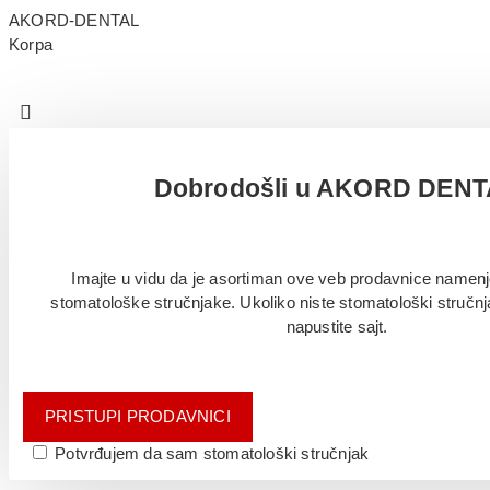
AKORD-DENTAL
Korpa
Dobrodošli u AKORD DEN
Imajte u vidu da je asortiman ove veb prodavnice namenj
stomatološke stručnjake. Ukoliko niste stomatološki stručn
napustite sajt.
PRISTUPI PRODAVNICI
Potvrđujem da sam stomatološki stručnjak