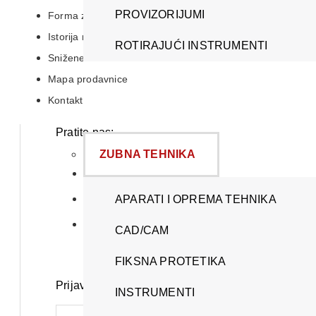
PROVIZORIJUMI
Forma za reklamaciju
Istorija narudžbina
ROTIRAJUĆI INSTRUMENTI
Snižene cene
Mapa prodavnice
Kontakt
Pratite nas:
ZUBNA TEHNIKA
APARATI I OPREMA TEHNIKA
CAD/CAM
FIKSNA PROTETIKA
Prijava za Newsletter:
INSTRUMENTI