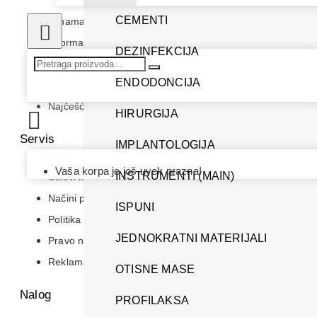
CEMENTI
O nama
Informacije o dostavi
DEZINFEKCIJA
Uputstvo za registraciju
ENDODONCIJA
Kako kupiti
Najčešća pitanja
HIRURGIJA
Servis
IMPLANTOLOGIJA
Vaša korpa je još uvek prazna!
INSTRUMENTI (MAIN)
Uslovi korišćenja i prodaje
Načini plaćanja
ISPUNI
Politika privatnosti
JEDNOKRATNI MATERIJALI
Pravo na odustajanje
Reklamacije
OTISNE MASE
Nalog
PROFILAKSA