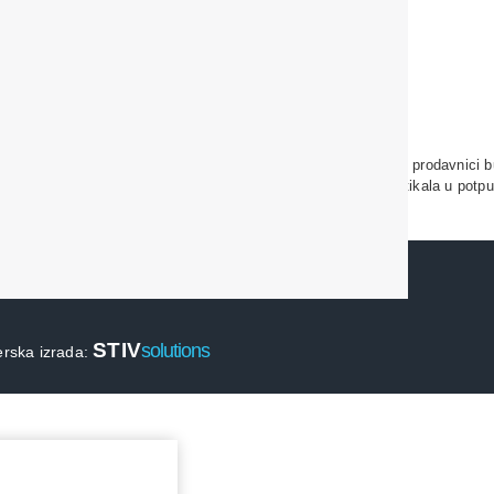
enu. Maksimalno koristimo sve svoje resurse da svi artikli u prodavnici b
o garantovati da su sve navedene informacije i fotografije artikala u potpu
STIV
solutions
erska izrada: