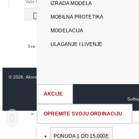
IZRADA MODELA
MOBILNA PROTETIKA
MODELACIJA
ULAGANJE I LIVENJE
Sve cene su iskazane u dinarima (RSD). PDV je uračunat u c
Ipak, ne možem
©
2026. Akord Dental DOO. Sva prava zadržana.
AKCIJE
Softv
OPREMITE SVOJU ORDINACIJU
PONUDA 1 DO 15.000E