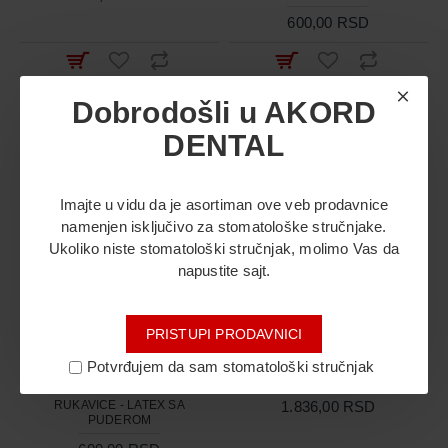
600,00 RSD
Idi na kasu
Idi na kasu
Dobrodošli u AKORD
DENTAL
Imajte u vidu da je asortiman ove veb prodavnice
namenjen isključivo za stomatološke stručnjake.
Ukoliko niste stomatološki stručnjak, molimo Vas da
napustite sajt.
PRISTUPI PRODAVNICI
Potvrđujem da sam stomatološki stručnjak
CRANBERRY
SKALPEL NOŽIĆ
RUKAVICE - LATEX SA
1.836,00 RSD
PUDEROM