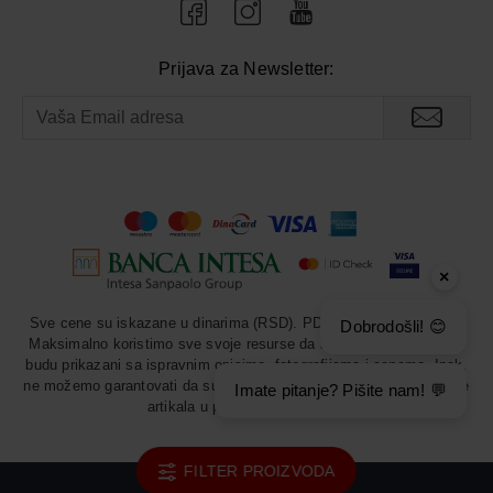
Prijava za Newsletter:
×
Sve cene su iskazane u dinarima (RSD). PDV je uračunat u cenu.
Dobrodošli! 😊
Maksimalno koristimo sve svoje resurse da svi artikli u prodavnici
budu prikazani sa ispravnim opisima, fotografijama i cenama. Ipak,
ne možemo garantovati da su sve navedene informacije i fotografije
Imate pitanje? Pišite nam! 💬
artikala u potpunosti ispravne.
FILTER PROIZVODA