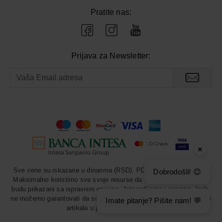
Pratite nas:
Prijava za Newsletter:
×
Sve cene su iskazane u dinarima (RSD). PDV je uračunat u cenu.
Dobrodošli! 😊
Maksimalno koristimo sve svoje resurse da svi artikli u prodavnici
budu prikazani sa ispravnim opisima, fotografijama i cenama. Ipak,
ne možemo garantovati da su sve navedene informacije i fotografije
Imate pitanje? Pišite nam! 💬
artikala u potpunosti ispravne.