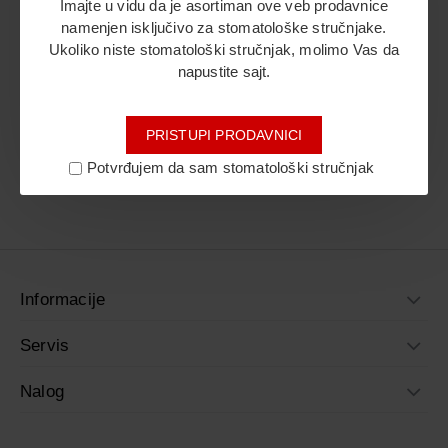
Imajte u vidu da je asortiman ove veb prodavnice
namenjen isključivo za stomatološke stručnjake.
Ukoliko niste stomatološki stručnjak, molimo Vas da
Idi na kasu
Idi na kasu
napustite sajt.
PRISTUPI PRODAVNICI
Svi proizvodi su prikazani.
Potvrđujem da sam stomatološki stručnjak
Informacije
Servis
Nalog