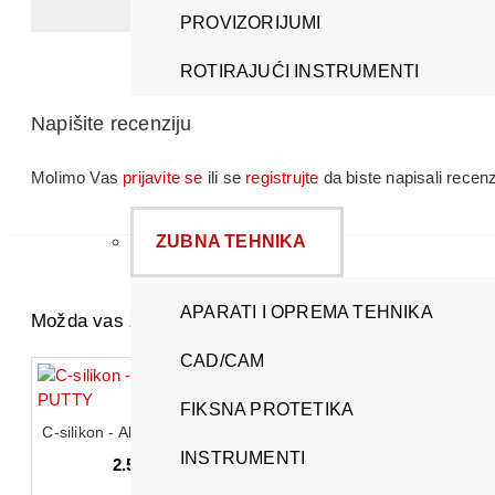
PROVIZORIJUMI
ROTIRAJUĆI INSTRUMENTI
Napišite recenziju
Molimo Vas
prijavite se
ili se
registrujte
da biste napisali recenz
ZUBNA TEHNIKA
APARATI I OPREMA TEHNIKA
Možda vas zanima i ovo...
CAD/CAM
FIKSNA PROTETIKA
C-silikon - Alphasil Perfect PUTTY
INSTRUMENTI
2.500,00 RSD