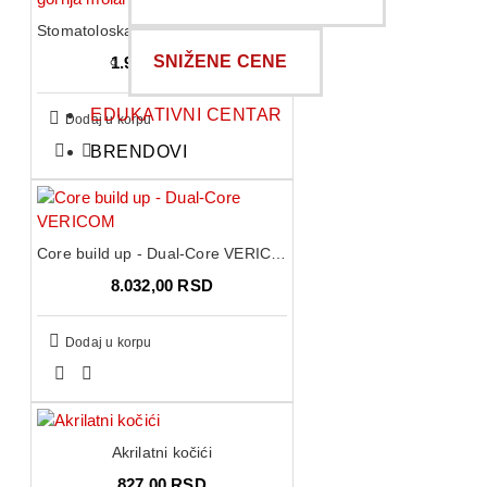
Stomatoloska klesta - Dečja gornja molarna klešta
SNIŽENE CENE
1.996,00 RSD
EDUKATIVNI CENTAR
Dodaj u korpu
BRENDOVI
Core build up - Dual-Core VERICOM
8.032,00 RSD
Dodaj u korpu
Akrilatni kočići
827,00 RSD