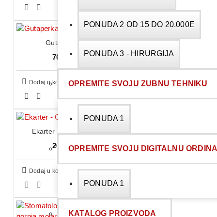
PONUDA 2 OD 15 DO 20.000E
Gutaperka poeni
PONUDA 3 - HIRURGIJA
708,00 RSD
Dodaj u korpu
OPREMITE SVOJU ZUBNU TEHNIKU
PONUDA 1
Ekarter - OptraGate Refill
202,00 RSD
OPREMITE SVOJU DIGITALNU ORDINA
Dodaj u korpu
PONUDA 1
KATALOG PROIZVODA