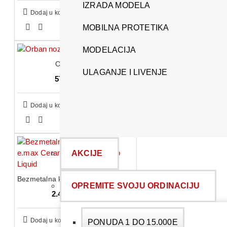
IZRADA MODELA
Dodaj u korpu
MOBILNA PROTETIKA
MODELACIJA
Orban nozic
ULAGANJE I LIVENJE
575,00 RSD
Dodaj u korpu
AKCIJE
Bezmetalna keramika - Ips e.max Ceram Margin Build Up Liquid
OPREMITE SVOJU ORDINACIJU
2.484,00 RSD
Dodaj u korpu
PONUDA 1 DO 15.000E