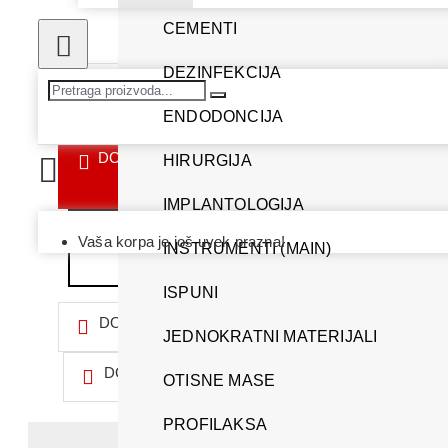
CEMENTI
DEZINFEKCIJA
ENDODONCIJA
DODAJ U KORPU
HIRURGIJA
IMPLANTOLOGIJA
Vaša korpa je još uvek prazna!
IDI NA KASU
INSTRUMENTI (MAIN)
ISPUNI
DODAJ U LISTU ŽELJA
JEDNOKRATNI MATERIJALI
DODAJ ZA POREĐENJE
OTISNE MASE
PROFILAKSA