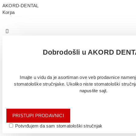
AKORD-DENTAL
Korpa
Dobrodošli u AKORD DEN
Imajte u vidu da je asortiman ove veb prodavnice namenj
stomatološke stručnjake. Ukoliko niste stomatološki stručn
napustite sajt.
PRISTUPI PRODAVNICI
Potvrđujem da sam stomatološki stručnjak