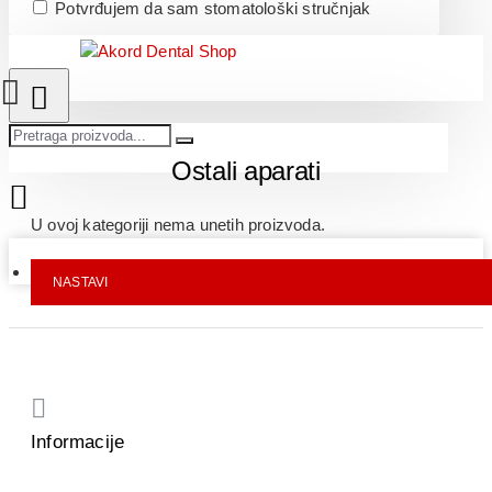
Potvrđujem da sam stomatološki stručnjak
Ostali aparati
U ovoj kategoriji nema unetih proizvoda.
Vaša korpa je još uvek prazna!
NASTAVI
Informacije