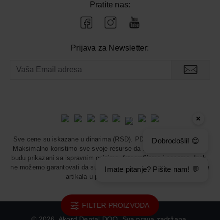
Pratite nas:
Prijava za Newsletter:
×
Sve cene su iskazane u dinarima (RSD). PDV je uračunat u cenu.
Dobrodošli! 😊
Maksimalno koristimo sve svoje resurse da svi artikli u prodavnici
budu prikazani sa ispravnim opisima, fotografijama i cenama. Ipak,
ne možemo garantovati da su sve navedene informacije i fotografije
Imate pitanje? Pišite nam! 💬
artikala u potpunosti ispravne.
FILTER PROIZVODA
©
2026. Akord Dental DOO. Sva prava zadržana.