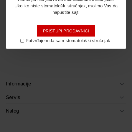
Ukoliko niste stomatološki stručnjak, molimo Vas da
napustite sajt.
Idi na kasu
PRISTUPI PRODAVNICI
Svi proizvodi su prikazani.
Potvrđujem da sam stomatološki stručnjak
Informacije
Servis
Nalog