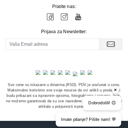
Pratite nas:
Prijava za Newsletter:
Sve cene su iskazane u dinarima (RSD). PDV je uračunat u cenu.
×
Maksimalno koristimo sve svoje resurse da svi artikli u prodavnici
budu prikazani sa ispravnim opisima, fotografijama i cenama. Ipak,
ne možemo garantovati da su sve navedene informacije i fotografije
Dobrodošli! 😊
artikala u potpunosti ispravne.
Imate pitanje? Pišite nam! 💬