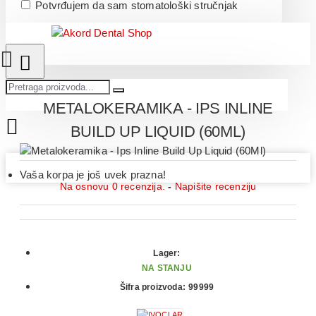
Potvrđujem da sam stomatološki stručnjak
METALOKERAMIKA - IPS INLINE
BUILD UP LIQUID (60ML)
Vaša korpa je još uvek prazna!
Na osnovu 0 recenzija.
-
Napišite recenziju
Lager:
NA STANJU
Šifra proizvoda:
99999