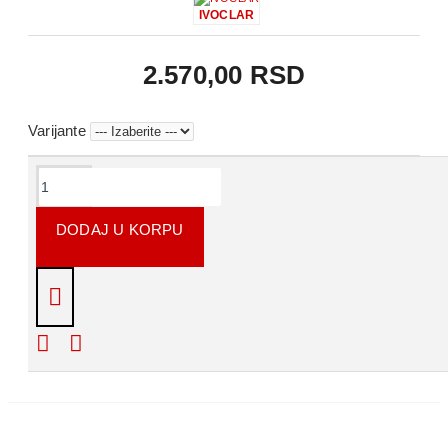
IVOCLAR
2.570,00 RSD
Varijante
KOMENTARI
DODAJ U KORPU
Napišite recenziju
Molimo Vas
prijavite se
ili se
registrujte
da biste
napisali recenziju.