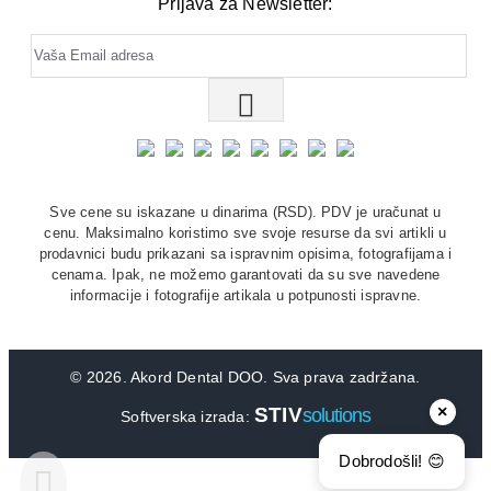
Prijava za Newsletter:
Sve cene su iskazane u dinarima (RSD). PDV je uračunat u
cenu. Maksimalno koristimo sve svoje resurse da svi artikli u
prodavnici budu prikazani sa ispravnim opisima, fotografijama i
cenama. Ipak, ne možemo garantovati da su sve navedene
informacije i fotografije artikala u potpunosti ispravne.
©
2026. Akord Dental DOO. Sva prava zadržana.
×
STIV
solutions
Softverska izrada:
Dobrodošli! 😊