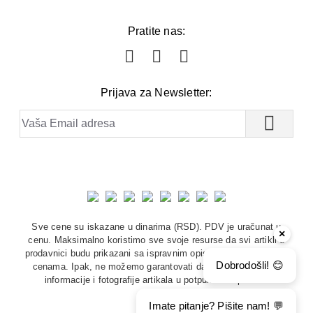
Pratite nas:
Prijava za Newsletter:
Sve cene su iskazane u dinarima (RSD). PDV je uračunat u
×
cenu. Maksimalno koristimo sve svoje resurse da svi artikli u
prodavnici budu prikazani sa ispravnim opisima, fotografijama i
Dobrodošli! 😊
cenama. Ipak, ne možemo garantovati da su sve navedene
informacije i fotografije artikala u potpunosti ispravne.
Imate pitanje? Pišite nam! 💬