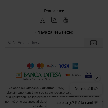
Pratite nas:
Prijava za Newsletter:
×
Sve cene su iskazane u dinarima (RSD). PDV je uračunat u cenu.
Dobrodošli! 😊
Maksimalno koristimo sve svoje resurse da svi artikli u prodavnici
budu prikazani sa ispravnim opisima, fotografijama i cenama. Ipak,
ne možemo garantovati da su sve navedene informacije i fotografije
Imate pitanje? Pišite nam! 💬
artikala u potpunosti ispravne.