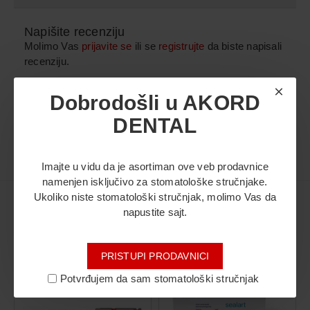
Napišite recenziju
Molimo Vas
prijavite se
ili se
registrujte
da biste napisali
recenziju.
Dobrodošli u AKORD
DENTAL
Imajte u vidu da je asortiman ove veb prodavnice
namenjen isključivo za stomatološke stručnjake.
Ukoliko niste stomatološki stručnjak, molimo Vas da
napustite sajt.
Možda vas zanima i ovo...
PRISTUPI PRODAVNICI
Potvrđujem da sam stomatološki stručnjak