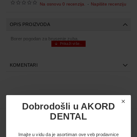
Na osnovu 0 recenzija.
-
Napišite recenziju
OPIS PROIZVODA
Borer pogodan za brusenje zuba.
KOMENTARI
Dobrodošli u AKORD
DENTAL
Možda vas zanima i ovo...
Imajte u vidu da je asortiman ove veb prodavnice