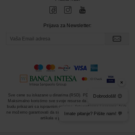
Prijava za Newsletter:
×
Sve cene su iskazane u dinarima (RSD). PDV je uračunat u cenu.
Dobrodošli! 😊
Maksimalno koristimo sve svoje resurse da svi artikli u prodavnici
budu prikazani sa ispravnim opisima, fotografijama i cenama. Ipak,
ne možemo garantovati da su sve navedene informacije i fotografije
Imate pitanje? Pišite nam! 💬
artikala u potpunosti ispravne.