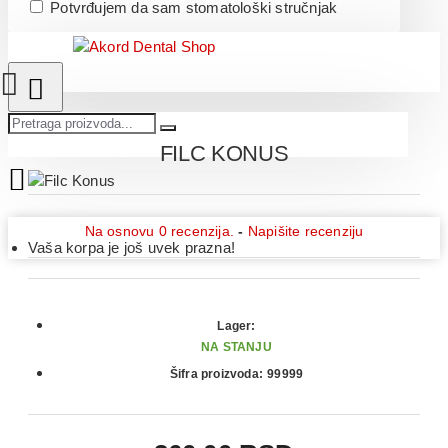
Potvrđujem da sam stomatološki stručnjak
FILC KONUS
Na osnovu 0 recenzija.
-
Napišite recenziju
Vaša korpa je još uvek prazna!
Lager:
NA STANJU
Šifra proizvoda:
99999