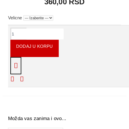
360,00 RSD
Velicne
KOMENTARI
DODAJ U KORPU
Napišite recenziju
Molimo Vas
prijavite se
ili se
registrujte
da biste
napisali recenziju.
Možda vas zanima i ovo...