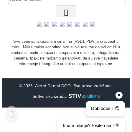
Sve cene su iskazane u dinarima (RSD). PDV je uračunat u
cenu. Maksimalno koristimo sve svoje resurse da svi artikli u
prodavnici budu prikazani sa ispravnim opisima, fotografijama i
cenama. Ipak, ne možemo garantovati da su sve navedene
informacije i fotografije artikala u potpunosti ispravne.
©
2026. Akord Dental DOO. Sva prava zadržana.
×
STIV
solutions
Softverska izrada:
Dobrodošli! 😊
Imate pitanje? Pišite nam! 💬