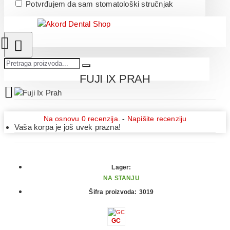
Potvrđujem da sam stomatološki stručnjak
FUJI IX PRAH
Na osnovu 0 recenzija.
-
Napišite recenziju
Vaša korpa je još uvek prazna!
Lager:
NA STANJU
Šifra proizvoda:
3019
GC