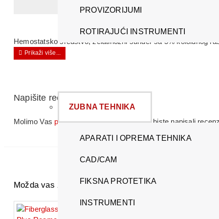
PROVIZORIJUMI
ROTIRAJUĆI INSTRUMENTI
Hemostatsko sredstvo, želatinozni sunđer sa 5% koloidnog ra
Napišite recenziju
ZUBNA TEHNIKA
Molimo Vas
prijavite se
ili se
registrujte
da biste napisali recenz
APARATI I OPREMA TEHNIKA
CAD/CAM
FIKSNA PROTETIKA
Možda vas zanima i ovo...
INSTRUMENTI