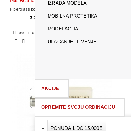
IZRADA MODELA
Fiberglass kocici - FRC Postec Plus Reamer
MOBILNA PROTETIKA
3.210,00 RSD
MODELACIJA
Dodaj u korpu
ULAGANJE I LIVENJE
AKCIJE
OPREMITE SVOJU ORDINACIJU
PONUDA 1 DO 15.000E