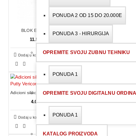
PONUDA 2 OD 15 DO 20.000E
BLOK EMPRESS MULTI
PONUDA 3 - HIRURGIJA
11.597,00 RSD
OPREMITE SVOJU ZUBNU TEHNIKU
Dodaj u korpu
PONUDA 1
Adicioni silikon - Vonflex - S Putty Vericom
OPREMITE SVOJU DIGITALNU ORDINA
4.055,00 RSD
PONUDA 1
Dodaj u korpu
KATALOG PROIZVODA