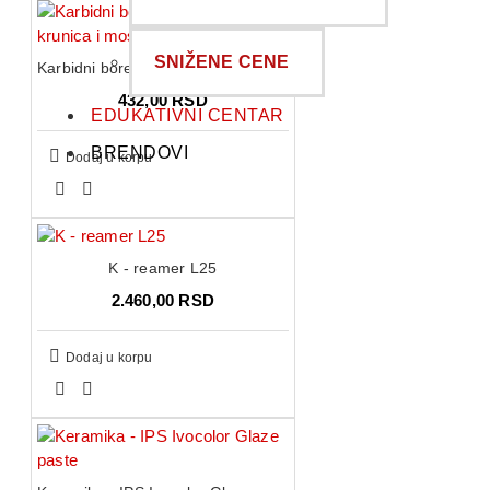
SNIŽENE CENE
Karbidni borer za sečenje krunica i mostova za turbinu
432,00 RSD
EDUKATIVNI CENTAR
BRENDOVI
Dodaj u korpu
K - reamer L25
2.460,00 RSD
Dodaj u korpu