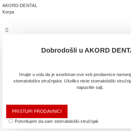
AKORD-DENTAL
Korpa
Dobrodošli u AKORD DEN
Imajte u vidu da je asortiman ove veb prodavnice namenj
stomatološke stručnjake. Ukoliko niste stomatološki stručn
napustite sajt.
PRISTUPI PRODAVNICI
Potvrđujem da sam stomatološki stručnjak