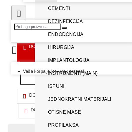
CEMENTI
DEZINFEKCIJA
ENDODONCIJA
DODAJ U KORPU
HIRURGIJA
IMPLANTOLOGIJA
Vaša korpa je još uvek prazna!
IDI NA KASU
INSTRUMENTI (MAIN)
ISPUNI
DODAJ U LISTU ŽELJA
JEDNOKRATNI MATERIJALI
DODAJ ZA POREĐENJE
OTISNE MASE
PROFILAKSA