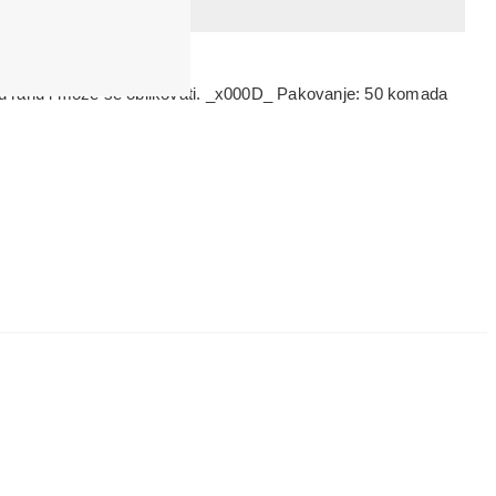
 u ranu i može se oblikovati. _x000D_ Pakovanje: 50 komada