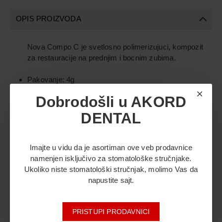
OPIS PROIZVODA
Nova Compo C je svetlosno polimerizujuci, kompozit
za restauracije na prednjim i bocnim zubima.
Pakovanje: 4g
Dobrodošli u AKORD
DENTAL
KOMENTARI
Imajte u vidu da je asortiman ove veb prodavnice
namenjen isključivo za stomatološke stručnjake.
Ukoliko niste stomatološki stručnjak, molimo Vas da
napustite sajt.
PRISTUPI PRODAVNICI