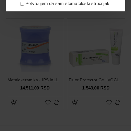
Potvrđujem da sam stomatološki stručnjak
Možda vas zanima i ovo...
Metalokeramika - IPS InLine Dentin
Fluor Protector Gel IVOCLAR
14.511,00 RSD
1.543,00 RSD