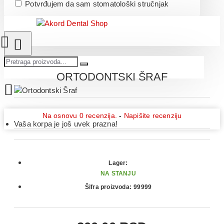
Potvrđujem da sam stomatološki stručnjak
ORTODONTSKI ŠRAF
Na osnovu 0 recenzija.
-
Napišite recenziju
Vaša korpa je još uvek prazna!
Lager:
NA STANJU
Šifra proizvoda:
99999