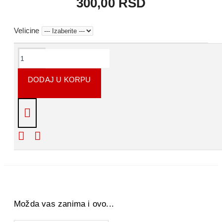
300,00 RSD
Velicine
KOMENTARI
DODAJ U KORPU
Napišite recenziju
Molimo Vas
prijavite se
ili se
registrujte
da biste
napisali recenziju.
Možda vas zanima i ovo...