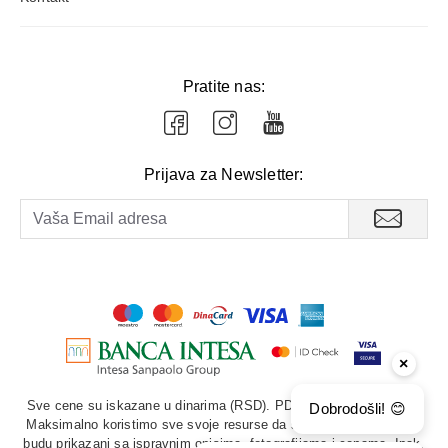
Pratite nas:
Prijava za Newsletter:
×
Sve cene su iskazane u dinarima (RSD). PDV je uračunat u cenu.
Dobrodošli! 😊
Maksimalno koristimo sve svoje resurse da svi artikli u prodavnici
budu prikazani sa ispravnim opisima, fotografijama i cenama. Ipak,