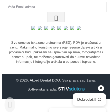
Sve cene su iskazane u dinarima (RSD). PDV je uračunat u
cenu. Maksimalno koristimo sve svoje resurse da svi artikli u
prodavnici budu prikazani sa ispravnim opisima, fotografijama i
cenama. Ipak, ne možemo garantovati da su sve navedene
informacije i fotografije artikala u potpunosti ispravne.
©
2026. Akord Dental DOO. Sva prava zadržana.
×
STIV
solutions
Softverska izrada:
Dobrodošli! 😊