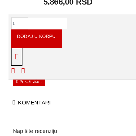
5.866,00 RSD
OPIS PROIZVODA
DODAJ U KORPU
Akrilat za izradu individualnih funkcionalnih žlica
tehnikom hladne polimerizacije. _x000D_
Karakteristike: Krato vrijeme polimerizacije. Mikro
porozna površina, omogućuje dobro prijamljanje
materijala za otiske. _x000D_ Pakovanje: 700g
KOMENTARI
Napišite recenziju