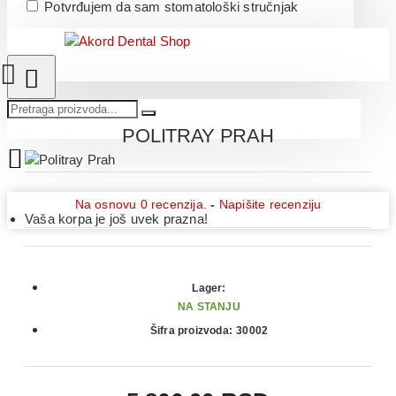
Potvrđujem da sam stomatološki stručnjak
POLITRAY PRAH
Na osnovu 0 recenzija.
-
Napišite recenziju
Vaša korpa je još uvek prazna!
Lager:
NA STANJU
Šifra proizvoda:
30002