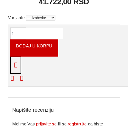
41.722,00 RSD
Varijante
OPIS PROIZVODA
DODAJ U KORPU
Pakovanje od 9 komada.
KOMENTARI
Napišite recenziju
Molimo Vas
prijavite se
ili se
registrujte
da biste