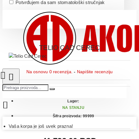
Potvrđujem da sam stomatološki stručnjak
TELIO CAD CEREC
Na osnovu 0 recenzija.
-
Napišite recenziju
Lager:
NA STANJU
Šifra proizvoda:
99999
Vaša korpa je još uvek prazna!