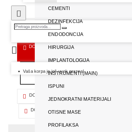
CEMENTI
DEZINFEKCIJA
ENDODONCIJA
DODAJ U KORPU
HIRURGIJA
IMPLANTOLOGIJA
Vaša korpa je još uvek prazna!
IDI NA KASU
INSTRUMENTI (MAIN)
ISPUNI
DODAJ U LISTU ŽELJA
JEDNOKRATNI MATERIJALI
DODAJ ZA POREĐENJE
OTISNE MASE
PROFILAKSA