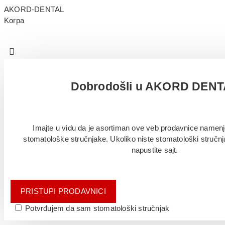
AKORD-DENTAL
Korpa
Dobrodošli u AKORD DEN
Imajte u vidu da je asortiman ove veb prodavnice namenj
stomatološke stručnjake. Ukoliko niste stomatološki stručn
napustite sajt.
PRISTUPI PRODAVNICI
Potvrđujem da sam stomatološki stručnjak