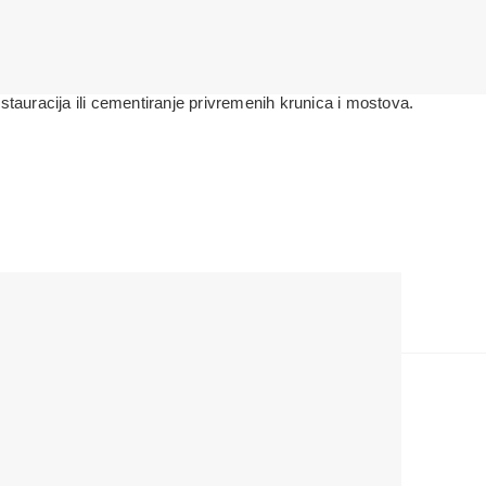
OPIS PROIZVODA
KOMENTARI
auracija ili cementiranje privremenih krunica i mostova.
iju.