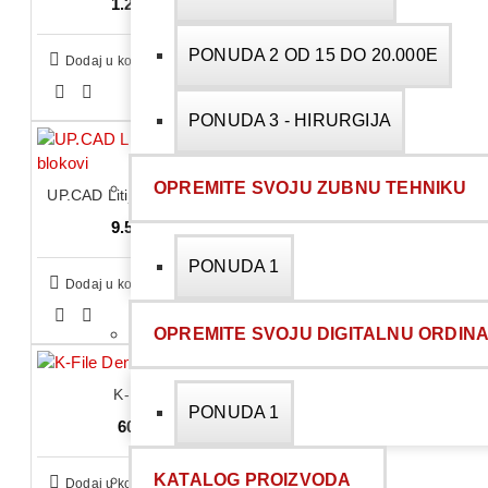
1.200,00 RSD
PONUDA 2 OD 15 DO 20.000E
Dodaj u korpu
PONUDA 3 - HIRURGIJA
OPREMITE SVOJU ZUBNU TEHNIKU
UP.CAD Litijum disilikatni blokovi
9.580,00 RSD
PONUDA 1
Dodaj u korpu
OPREMITE SVOJU DIGITALNU ORDINA
K-File Dentac
PONUDA 1
600,00 RSD
KATALOG PROIZVODA
Dodaj u korpu