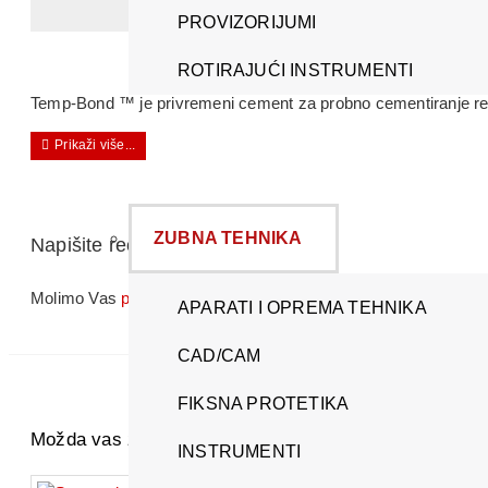
PROVIZORIJUMI
ROTIRAJUĆI INSTRUMENTI
Temp-Bond ™ je privremeni cement za probno cementiranje rest
ZUBNA TEHNIKA
Napišite recenziju
Molimo Vas
prijavite se
ili se
registrujte
da biste napisali recenz
APARATI I OPREMA TEHNIKA
CAD/CAM
FIKSNA PROTETIKA
Možda vas zanima i ovo...
INSTRUMENTI