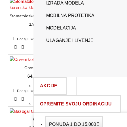
IZRADA MODELA
MOBILNA PROTETIKA
Stomatoloska klesta - Gornja korenska klešta
1.996,00 RSD
MODELACIJA
Dodaj u korpu
ULAGANJE I LIVENJE
Crveni kolenjak 1:5
64.240,00 RSD
AKCIJE
Dodaj u korpu
OPREMITE SVOJU ORDINACIJU
Bazogal G
PONUDA 1 DO 15.000E