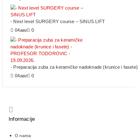
- Next level SURGERY course – SINUS LIFT
04
авг
0
- Preparacija zuba za keramičke nadoknade (krunice i fa
04
авг
0
Informacije
O nama