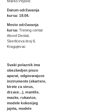
Marko Pejović
Datum održavanja
kursa:
18.04.
Mesto održavanja
kursa:
Trening centar
Akord Dental,
Skerlićeva broj 8,
Kragujevac
Svaki polaznik ima
obezbedjen piezo
aparat, odgovarajuce
instrumente (ekartere,
kirete za sinus,
drzace...), mantile,
maske, rukavice,
modele kokosijeg
jajeta, modele