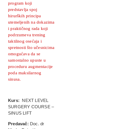
program koji
predstavlja spoj
hirurških principa
utemeljenih na dokazima
i praktičnog rada koji
podrzumeva trening
taktilnog osećaja i
spretnosti što učesnicima
omogućava da se
samostalno upuste u
proceduru augmentacije
poda maksilarnog
sinusa.
Kurs:
NEXT LEVEL
SURGERY COURSE –
SINUS LIFT
Predavač:
Doc. dr