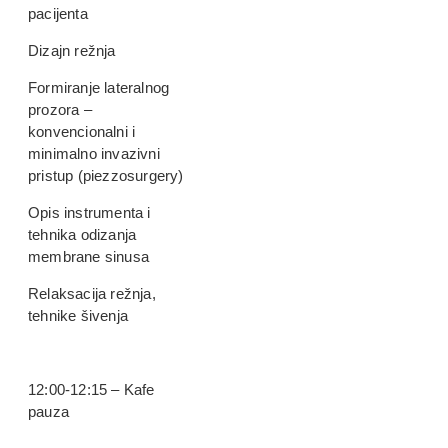
pacijenta
Dizajn režnja
Formiranje lateralnog
prozora –
konvencionalni i
minimalno invazivni
pristup (piezzosurgery)
Opis instrumenta i
tehnika odizanja
membrane sinusa
Relaksacija režnja,
tehnike šivenja
12:00-12:15 – Kafe
pauza