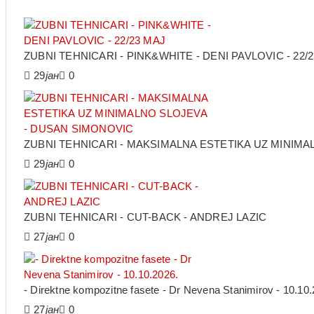
ZUBNI TEHNICARI - PINK&WHITE - DENI PAVLOVIC - 22/
29
јан
0
ZUBNI TEHNICARI - MAKSIMALNA ESTETIKA UZ MINIM
29
јан
0
ZUBNI TEHNICARI - CUT-BACK - ANDREJ LAZIC
27
јан
0
- Direktne kompozitne fasete - Dr Nevena Stanimirov - 10.10.
27
јан
0