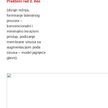
Praktični rad 2. deo
(dizajn režnja,
formiranje lateralnog
prozora –
konvencionalni i
minimalno invazivni
pristup, podizanje
membrane sinusa sa
augmentacijom poda
sinusa – model jagnjeće
glave).