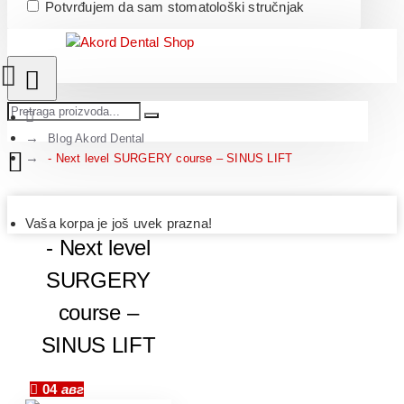
Potvrđujem da sam stomatološki stručnjak
Blog Akord Dental
- Next level SURGERY course – SINUS LIFT
Vaša korpa je još uvek prazna!
- Next level
SURGERY
course –
SINUS LIFT
04
авг