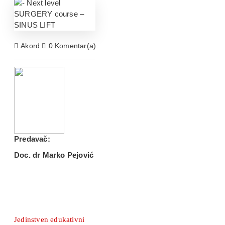
Akord
0 Komentar(a)
1283 Pregled(a)
Edukativni Centar
Predavač:
Doc. dr Marko Pejović
Jedinstven edukativni