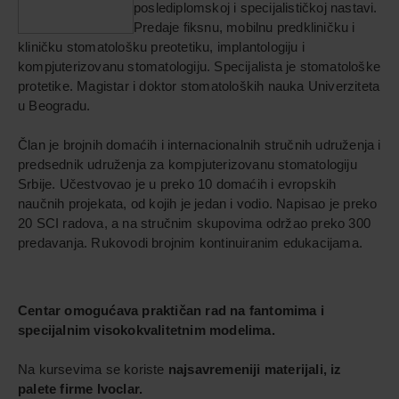
poslediplomskoj i specijalističkoj nastavi.
Predaje fiksnu, mobilnu predkliničku i
kliničku stomatološku preotetiku, implantologiju i
kompjuterizovanu stomatologiju. Specijalista je stomatološke
protetike. Magistar i doktor stomatoloških nauka Univerziteta
u Beogradu.
Član je brojnih domaćih i internacionalnih stručnih udruženja i
predsednik udruženja za kompjuterizovanu stomatologiju
Srbije. Učestvovao je u preko 10 domaćih i evropskih
naučnih projekata, od kojih je jedan i vodio. Napisao je preko
20 SCI radova, a na stručnim skupovima održao preko 300
predavanja. Rukovodi brojnim kontinuiranim edukacijama.
Centar omogućava praktičan rad na fantomima i
specijalnim visokokvalitetnim modelima.
Na kursevima se koriste
najsavremeniji materijali, iz
palete firme Ivoclar.