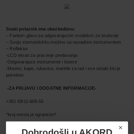
Svaki polaznik ima obezbeđenu:
– Fantom glavu sa odgovarajućim modelom za brušenje
– Svoju stomatološku mašinu sa nasadnim instrumentom
– Reflektor
-LCD ekran za pracenje predavanja
-Odgovarajuće instrumente i borere
-Maske, kape, rukavice, mantile za rad i sve ostalo što je
potrebno
-ZA PRIJAVU I DODATNE INFORMACIJE-
+381 69/11-606-55
*broj mesta je ogranicen*
Kurs: PREPARACIJA ZUBA ZA KERAMIčKE NADOKNADE
Dobrodošli u AKORD