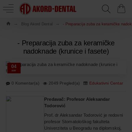
Blog Akord Dental
- Preparacija zuba za keramičke nadokn
- Preparacija zuba za keramičke
nadoknade (krunice i fasete)
04
авг
0 Komentar(a)
2049 Pregled(a)
Edukativni Centar
Predavač: Profesor Aleksandar
Todorović
Prof. dr Aleksandar Todorović je redovni
profesor Stomatološkog fakulteta
Univerziteta u Beogradu na diplomskoj,