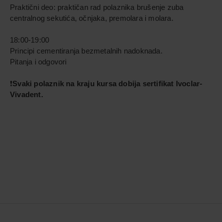
Praktični deo: praktičan rad polaznika brušenje zuba
centralnog sekutića, očnjaka, premolara i molara.
18:00-19:00
Principi cementiranja bezmetalnih nadoknada.
Pitanja i odgovori
❗️
Svaki polaznik na kraju kursa dobija sertifikat Ivoclar-
Vivadent.