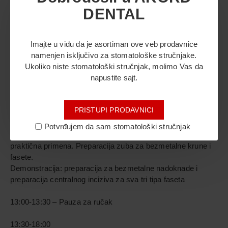
DENTAL
Predavač: Profesor doktor Aleksandar Todorović
Novi datum održavanja kursa: 28.03.2026.
Imajte u vidu da je asortiman ove veb prodavnice
namenjen isključivo za stomatološke stručnjake.
Mesto održavanja kursa: Trening centar Akord Dental,
Ukoliko niste stomatološki stručnjak, molimo Vas da
Skerlićeva broj 8, Kragujevac
napustite sajt.
PROGRAM 10.00-19.00
PRISTUPI PRODAVNICI
10:00-13:00
Potvrđujem da sam stomatološki stručnjak
Teorijski deo: Bezmetalni sistemi – podela, indikacije,
praktična primena. Preparacija zuba za bezmetalne krune i
fasete.
Demonstracija: preparacija za bezmetalne nadoknade i
preparacija centralnog inciziva za sva tri tipa faseta
13:00-13:30 – Pauza za ručak
13:30-18:00