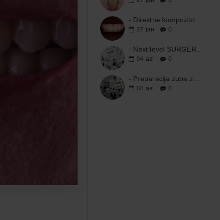
27
јан
0
- Direktne kompozitne fasete - Dr Nevena Stanimirov - 10.10.2026.
27
јан
0
- Next level SURGERY course – SINUS LIFT
04
авг
0
- Preparacija zuba za keramičke nadoknade (krunice i fasete) - PROFESOR TODOROVIC - 19.09.2026.
04
авг
0