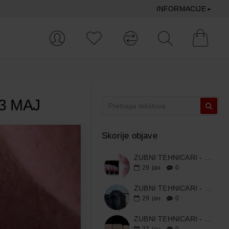
INFORMACIJE
23 MAJ
Skorije objave
ZUBNI TEHNICARI - PINK&WHITE - DENI PAVLOVIC - 22/23 MAJ
29
јан
0
ZUBNI TEHNICARI - MAKSIMALNA ESTETIKA UZ MINIMALNO SLOJEVA - DUSAN SIMONOVIC
29
јан
0
ZUBNI TEHNICARI - CUT-BACK - ANDREJ LAZIC