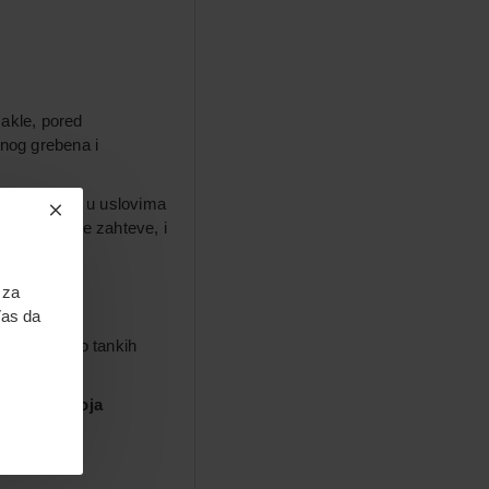
Dakle, pored
rnog grebena i
ti kompozita u uslovima
soke estetske zahteve, i
 Cutback
 za
Vas da
nja izuzetno tankih
cirkoniji koja