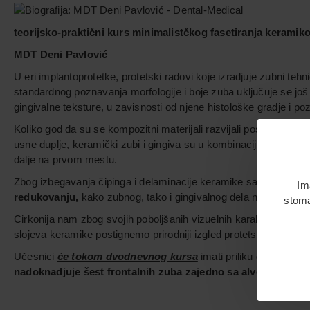
teorijsko-praktični kurs minimalistčkog fasetiranja kerami
MDT Deni Pavlović
U eri implantoprotetke, protetski radovi koje izradjuje zubni te
standardnog poznavanja morfologije i boje zuba uključuje se još 
gingivalne teksture, u zavisnosti od njene histološke gradje i pozic
Koliko god da su se kompozitni materijali razvijali poslednjih g
usne duplje, keramički zubi i gingiva su u kombinaciji sa cirkon
dalje na prvom mestu.
Zbog izbegavanja čipinga i delaminacije keramike sa cirkonije,
Im
redukovanju,
kako zubnog, tako i gingivalnog dela nadoknade, i
stoma
Cirkonija nam zbog svojih poboljšanih vizuelnih karakteristika (
slojeva keramike postignemo prirodniji izgled protetskog rada.
Učesnici
će tokom dvodnevnog kursa
imati priliku da
slažu I
nadoknadjuje šest frontalnih zuba zajedno sa alveolarno g