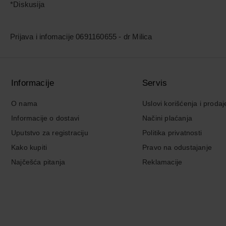
*Diskusija
Prijava i infomacije 0691160655 - dr Milica
Informacije
Servis
O nama
Uslovi korišćenja i prodaj
Informacije o dostavi
Načini plaćanja
Uputstvo za registraciju
Politika privatnosti
Kako kupiti
Pravo na odustajanje
Najčešća pitanja
Reklamacije