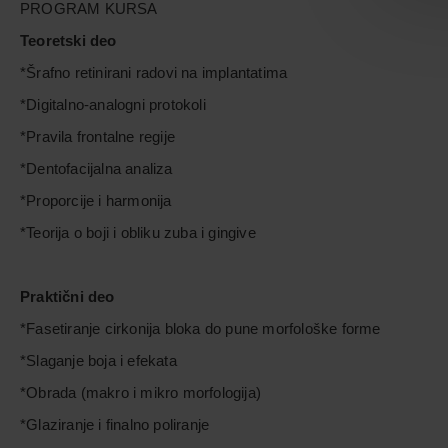
PROGRAM KURSA
Teoretski deo
*Šrafno retinirani radovi na implantatima
*Digitalno-analogni protokoli
*Pravila frontalne regije
*Dentofacijalna analiza
*Proporcije i harmonija
*Teorija o boji i obliku zuba i gingive
Praktični deo
*Fasetiranje cirkonija bloka do pune morfološke forme
*Slaganje boja i efekata
*Obrada (makro i mikro morfologija)
*Glaziranje i finalno poliranje