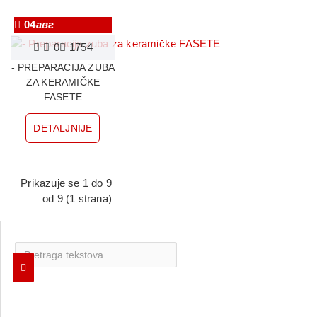
04
авг
0
1754
- PREPARACIJA ZUBA
ZA KERAMIČKE
FASETE
DETALJNIJE
Prikazuje se 1 do 9
od 9 (1 strana)