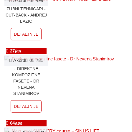
Akord
0
499
ZUBNI TEHNICARI -
CUT-BACK - ANDREJ
LAZIC
DETALJNIJE
27
јан
Akord
0
781
- DIREKTNE
KOMPOZITNE
FASETE - DR
NEVENA
STANIMIROV
DETALJNIJE
04
авг