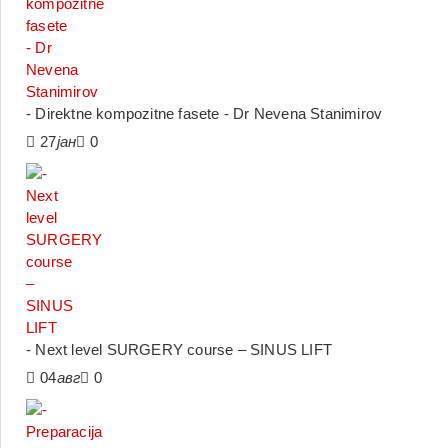
- Direktne kompozitne fasete - Dr Nevena Stanimirov
27
јан
0
- Next level SURGERY course – SINUS LIFT
04
авг
0