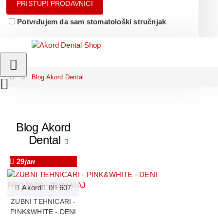
PRISTUPI PRODAVNICI
Potvrđujem da sam stomatološki stručnjak
Blog Akord Dental
Blog Akord
Dental
29
јан
Akord
0
607
ZUBNI TEHNICARI -
PINK&WHITE - DENI