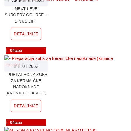
Akord
0
1281
- NEXT LEVEL
SURGERY COURSE –
SINUS LIFT
DETALJNIJE
04
авг
0
2052
- PREPARACIJA ZUBA
ZA KERAMIČKE
NADOKNADE
(KRUNICE I FASETE)
DETALJNIJE
04
авг