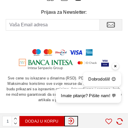
Prijava za Newsletter:
×
Sve cene su iskazane u dinarima (RSD). PDV je uračunat u cenu.
Dobrodošli! 😊
Maksimalno koristimo sve svoje resurse da svi artikli u prodavnici
budu prikazani sa ispravnim opisima, fotografijama i cenama. Ipak,
ne možemo garantovati da su sve navedene informacije i fotografije
Imate pitanje? Pišite nam! 💬
artikala u potpunosti ispravne.
DODAJ U KORPU
©
2026. Akord Dental DOO. Sva prava zadržana.