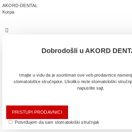
AKORD-DENTAL
Korpa
Dobrodošli u AKORD DEN
Imajte u vidu da je asortiman ove veb prodavnice namenj
stomatološke stručnjake. Ukoliko niste stomatološki stručn
napustite sajt.
PRISTUPI PRODAVNICI
Potvrđujem da sam stomatološki stručnjak