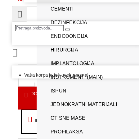
CEMENTI
DEZINFEKCIJA
2.102.400,00 RSD
ENDODONCIJA
HIRURGIJA
IMPLANTOLOGIJA
Vaša korpa je još uvek prazna!
INSTRUMENTI (MAIN)
ISPUNI
DODAJ U KORPU
JEDNOKRATNI MATERIJALI
OTISNE MASE
IDI NA KASU
PROFILAKSA