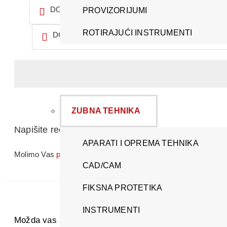
DODAJ U LISTU ŽELJA
PROVIZORIJUMI
ROTIRAJUĆI INSTRUMENTI
DODAJ ZA POREĐENJE
ZUBNA TEHNIKA
Napišite recenziju
APARATI I OPREMA TEHNIKA
Molimo Vas
prijavite se
ili se
registrujte
da biste napisali recenz
CAD/CAM
FIKSNA PROTETIKA
INSTRUMENTI
Možda vas zanima i ovo...