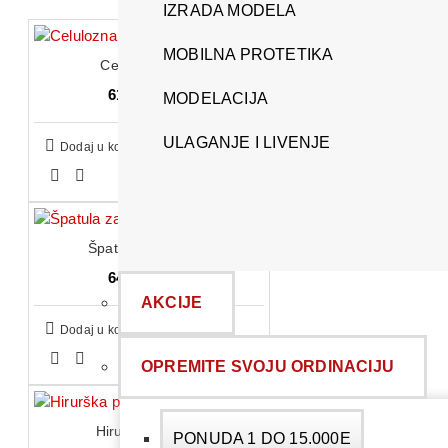
IZRADA MODELA
MOBILNA PROTETIKA
Celulozna vata
612,00 RSD
MODELACIJA
ULAGANJE I LIVENJE
Dodaj u korpu
Špatula za cement
648,00 RSD
AKCIJE
Dodaj u korpu
OPREMITE SVOJU ORDINACIJU
Hirurška pinceta
PONUDA 1 DO 15.000E