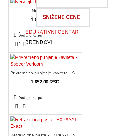
Nerv Igle L21
SNIŽENE CENE
1.015,00 RSD
EDUKATIVNI CENTAR
Dodaj u korpu
BRENDOVI
Privremeno punjenje kaviteta - Specer Vericom
1.852,00 RSD
Dodaj u korpu
Retrakciona pasta - EXPASYL Exact