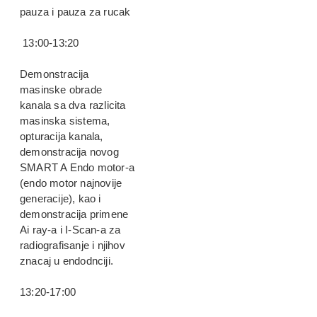
pauza i pauza za rucak
13:00-13:20
Demonstracija
masinske obrade
kanala sa dva razlicita
masinska sistema,
opturacija kanala,
demonstracija novog
SMART A Endo motor-a
(endo motor najnovije
generacije), kao i
demonstracija primene
Ai ray-a i I-Scan-a za
radiografisanje i njihov
znacaj u endodnciji.
13:20-17:00