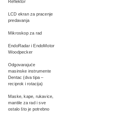
Reflektor
LCD ekran za pracenje
predavanja
Mikroskop za rad
EndoRadar i EndoMotor
Woodpecker
Odgovarajuće
masinske instrumente
Dentac (dva tipa –
reciprok i rotacija)
Maske, kape, rukavice,
mantile za rad i sve
ostalo što je potrebno