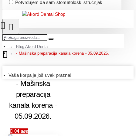
Potvrđujem da sam stomatološki stručnjak
Blog Akord Dental
- Mašinska preparacija kanala korena - 05.09.2026.
Vaša korpa je još uvek prazna!
- Mašinska
preparacija
kanala korena -
05.09.2026.
04
авг