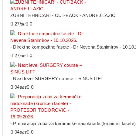
ZUBNI TEHNICARI - CUT-BACK - ANDREJ LAZIC
27
јан
0
- Direktne kompozitne fasete - Dr Nevena Stanimirov - 10.10.
27
јан
0
- Next level SURGERY course – SINUS LIFT
04
авг
0
- Preparacija zuba za keramičke nadoknade (krunice i fa
04
авг
0