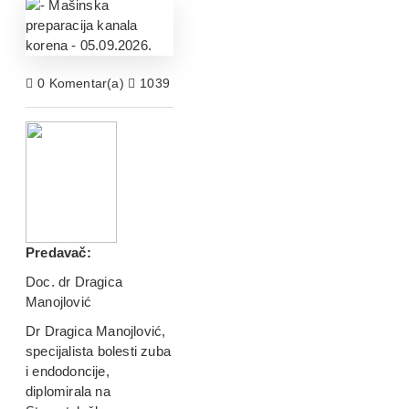
0 Komentar(a)
1039 Pregled(a)
Edukativni Centar
Predavač:
Doc. dr Dragica
Manojlović
Dr Dragica Manojlović,
specijalista bolesti zuba
i endodoncije,
diplomirala na