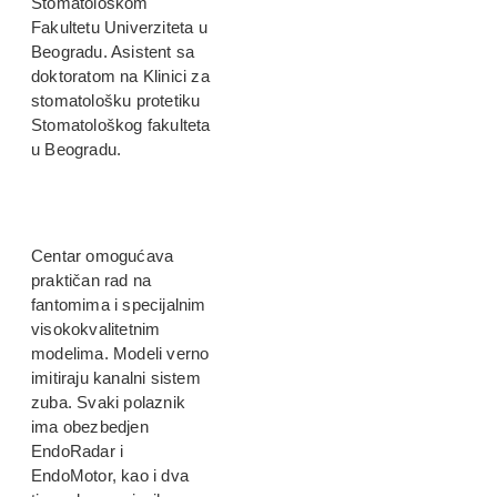
Stomatološkom
Fakultetu Univerziteta u
Beogradu. Asistent sa
doktoratom na Klinici za
stomatološku protetiku
Stomatološkog fakulteta
u Beogradu.
Centar omogućava
praktičan rad na
fantomima i specijalnim
visokokvalitetnim
modelima. Modeli verno
imitiraju kanalni sistem
zuba. Svaki polaznik
ima obezbedjen
EndoRadar i
EndoMotor, kao i dva