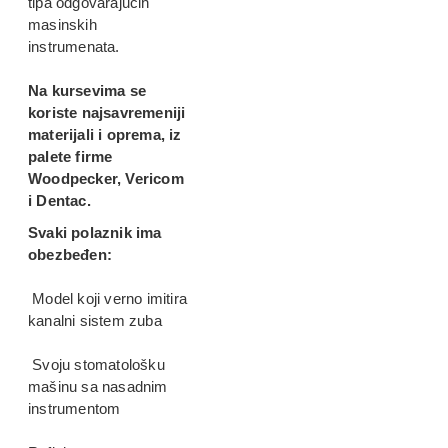
tipa odgovarajucih
masinskih
instrumenata.
Na kursevima se
koriste najsavremeniji
materijali i oprema, iz
palete firme
Woodpecker, Vericom
i Dentac.
Svaki polaznik ima
obezbeđen:
Model koji verno imitira
kanalni sistem zuba
Svoju stomatološku
mašinu sa nasadnim
instrumentom