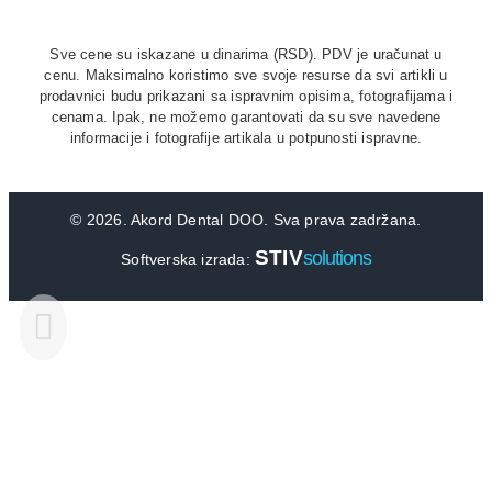
Sve cene su iskazane u dinarima (RSD). PDV je uračunat u
cenu. Maksimalno koristimo sve svoje resurse da svi artikli u
prodavnici budu prikazani sa ispravnim opisima, fotografijama i
cenama. Ipak, ne možemo garantovati da su sve navedene
informacije i fotografije artikala u potpunosti ispravne.
©
2026. Akord Dental DOO. Sva prava zadržana.
STIV
solutions
Softverska izrada: